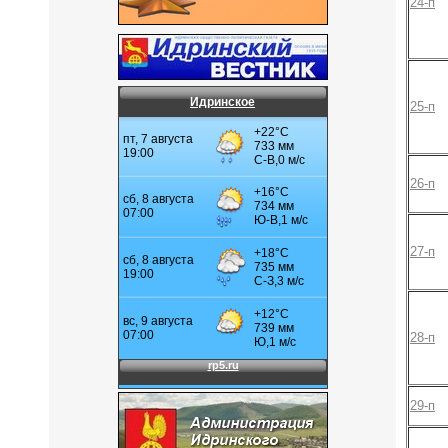
24-п
Идринское
25-п
26-п
27-п
28-п
29-п