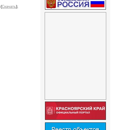
 (
Скачать
);