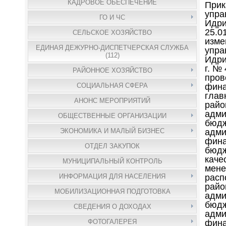
КАДРОВОЕ ОБЕСПЕЧЕНИЕ
Прик
упра
ГО И ЧС
Идри
25.0
СЕЛЬСКОЕ ХОЗЯЙСТВО
изме
ЕДИНАЯ ДЕЖУРНО-ДИСПЕТЧЕРСКАЯ СЛУЖБА
упра
(112)
Идри
г. №
РАЙОННОЕ ХОЗЯЙСТВО
пров
фина
СОЦИАЛЬНАЯ СФЕРА
глав
АНОНС МЕРОПРИЯТИЙ
райо
адми
ОБЩЕСТВЕННЫЕ ОРГАНИЗАЦИИ
бюдж
адми
ЭКОНОМИКА И МАЛЫЙ БИЗНЕС
фина
ОТДЕЛ ЗАКУПОК
бюдж
каче
МУНИЦИПАЛЬНЫЙ КОНТРОЛЬ
мене
расп
ИНФОРМАЦИЯ ДЛЯ НАСЕЛЕНИЯ
райо
МОБИЛИЗАЦИОННАЯ ПОДГОТОВКА
адми
бюдж
СВЕДЕНИЯ О ДОХОДАХ
адми
фина
ФОТОГАЛЕРЕЯ