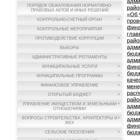
адми
ПОРЯДОК ОБЖАЛОВАНИЯ НОРМАТИВНО-
райо
ПРАВОВЫХ АКТОВ И ИНЫХ РЕШЕНИЙ
«Об 
КОНТРОЛЬНО-СЧЕТНЫЙ ОРГАН
пров
фина
КОНТРОЛЬНЫЕ МЕРОПРИЯТИЯ
глав
ПРОТИВОДЕЙСТВИЕ КОРРУПЦИИ
райо
адми
ВЫБОРЫ
бюдж
АДМИНИСТРАТИВНЫЕ РЕГЛАМЕНТЫ
адми
фина
МУНИЦИПАЛЬНЫЕ УСЛУГИ
бюдж
МУНИЦИПАЛЬНЫЕ ПРОГРАММЫ
каче
ФИНАНСОВОЕ УПРАВЛЕНИЕ
мене
расп
ОТКРЫТЫЙ БЮДЖЕТ
райо
УПРАВЛЕНИЕ ИМУЩЕСТВОМ И ЗЕМЕЛЬНЫМИ
адми
ОТНОШЕНИЯМИ
бюдж
ВОПРОСЫ СТРОИТЕЛЬСТВА, АРХИТЕКТУРЫ И
адми
ЖКХ
фина
бюд
СЕЛЬСКИЕ ПОСЕЛЕНИЯ