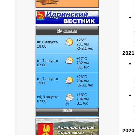
Идринское
2021
2020