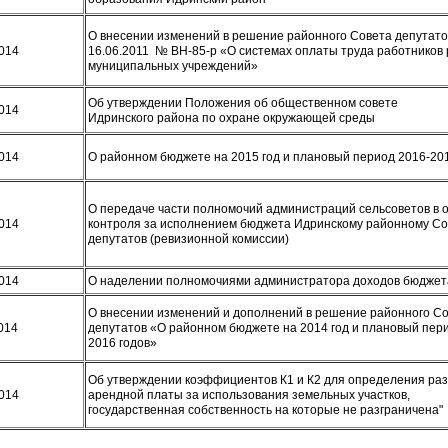
О внесении изменений в решение районного Совета депутато
2014
16.06.2011 № ВН-85-р «О системах оплаты труда работников
муниципальных учреждений»
Об утверждении Положения об общественном совете
2014
Идринского района по охране окружающей среды
2014
О районном бюджете на 2015 год и плановый период 2016-20
О передаче части полномочий администраций сельсоветов в 
2014
контроля за исполнением бюджета Идринскому районному Со
депутатов (ревизионной комиссии)
2014
О наделении полномочиями администратора доходов бюджет
О внесении изменений и дополнений в решение районного С
014
депутатов «О районном бюджете на 2014 год и плановый пер
2016 годов»
Об утверждении коэффициентов К1 и К2 для определения ра
2014
арендной платы за использования земельных участков,
государственная собственность на которые не разграничена"