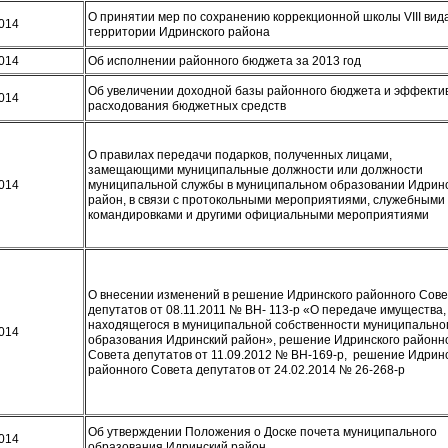
О принятии мер по сохранению коррекционной школы VIII вид
2014
территории Идринского района
2014
Об исполнении районного бюджета за 2013 год
Об увеличении доходной базы районного бюджета и эффекти
2014
расходования бюджетных средств
О правилах передачи подарков, полученных лицами,
замещающими муниципальные должности или должности
2014
муниципальной службы в муниципальном образовании Идрин
район, в связи с протокольными мероприятиями, служебными
командировками и другими официальными мероприятиями
О внесении изменений в решение Идринского районного Сов
депутатов от 08.11.2011 № ВН- 113-р «О передаче имущества,
находящегося в муниципальной собственности муниципально
2014
образования Идринский район», решение Идринского районн
Совета депутатов от 11.09.2012 № ВН-169-р, решение Идрин
районного Совета депутатов от 24.02.2014 № 26-268-р
Об утверждении Положения о Доске почета муниципального
2014
образования Идринский район