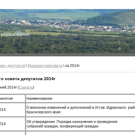
 образования
вет депутатов
\
Решения райсовета
\ за 2014г
о совета депутатов 2014г
ий 2014г (
Скачать
)
ринятия
Наименование
О внесении изменений и дополнений в Устав Идринского ра
2014
Красноярского края
Об утверждении Порядка назначения и проведения
2014
собраний граждан, конференций граждан