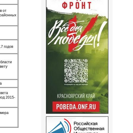
в от
 районных
17 годов
области
вету
а
овета
иод 2015-
змера