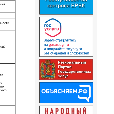
а на
вности
ский
ета
го
ого
ского