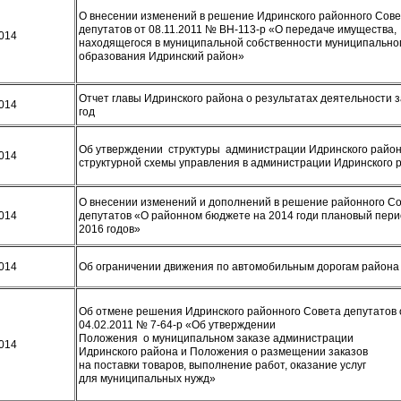
О внесении изменений в решение Идринского районного Сов
депутатов от 08.11.2011 № ВН-113-р «О передаче имущества,
2014
находящегося в муниципальной собственности муниципально
образования Идринский район»
Отчет главы Идринского района о результатах деятельности з
2014
год
Об утверждении структуры администрации Идринского район
2014
структурной схемы управления в администрации Идринского
О внесении изменений и дополнений в решение районного С
2014
депутатов «О районном бюджете на 2014 годи плановый пери
2016 годов»
2014
Об ограничении движения по автомобильным дорогам район
Об отмене решения Идринского районного Совета депутатов 
04.02.2011 № 7-64-р «Об утверждении
Положения о муниципальном заказе администрации
2014
Идринского района и Положения о размещении заказов
на поставки товаров, выполнение работ, оказание услуг
для муниципальных нужд»