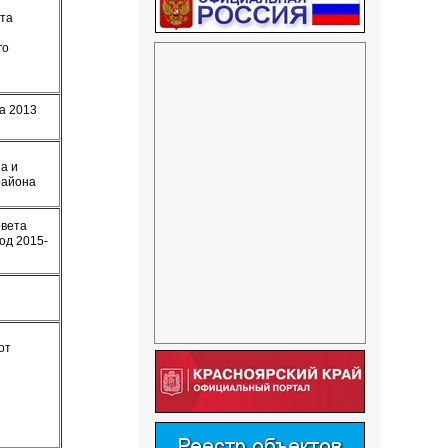
ета
го
а 2013
а и
 района
овета
од 2015-
а
от