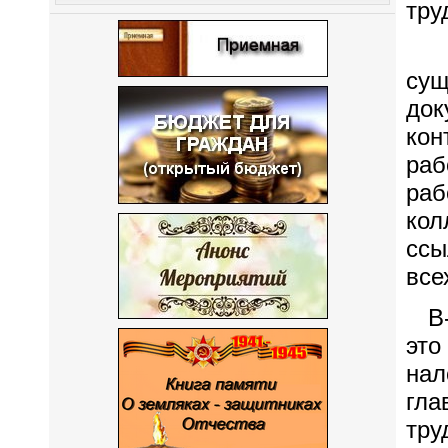
тру
Во
су
док
ко
ра
ра
кол
ссы
все
В-т
это
нал
гла
тру