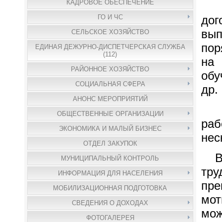
КАДРОВОЕ ОБЕСПЕЧЕНИЕ
Во
дог
ГО И ЧС
вы
СЕЛЬСКОЕ ХОЗЯЙСТВО
пор
ЕДИНАЯ ДЕЖУРНО-ДИСПЕТЧЕРСКАЯ СЛУЖБА
(112)
на
РАЙОННОЕ ХОЗЯЙСТВО
обу
СОЦИАЛЬНАЯ СФЕРА
др.
АНОНС МЕРОПРИЯТИЙ
На
ОБЩЕСТВЕННЫЕ ОРГАНИЗАЦИИ
ра
ЭКОНОМИКА И МАЛЫЙ БИЗНЕС
нес
ОТДЕЛ ЗАКУПОК
Во-
МУНИЦИПАЛЬНЫЙ КОНТРОЛЬ
тру
ИНФОРМАЦИЯ ДЛЯ НАСЕЛЕНИЯ
пре
МОБИЛИЗАЦИОННАЯ ПОДГОТОВКА
мот
СВЕДЕНИЯ О ДОХОДАХ
мож
ФОТОГАЛЕРЕЯ