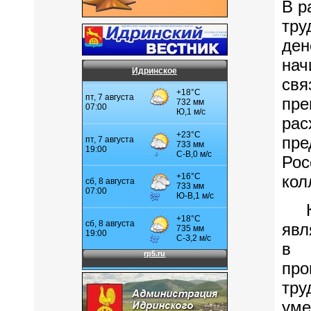
В р
тру
ден
нач
Идринское
свя
пре
рас
пр
Рос
кол
Кро
явл
в 
про
тру
ум