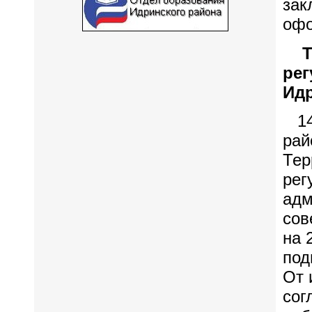
за
офо
Те
ре
Ид
14 
рай
Тер
рег
адм
сов
на 
под
От 
сог