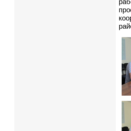
раб
про
коо
рай