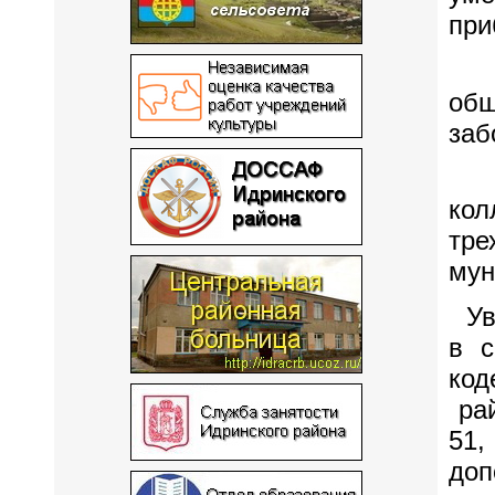
при
На
общ
заб
На
ко
тре
мун
Уве
в с
код
рай
51,
до