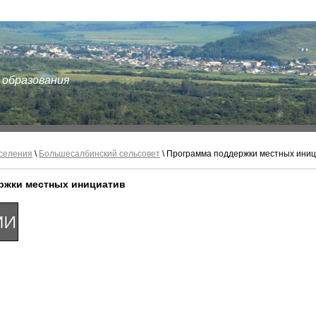
 образования
селения
\
Большесалбинский сельсовет
\ Программа поддержки местных ини
ржки местных инициатив