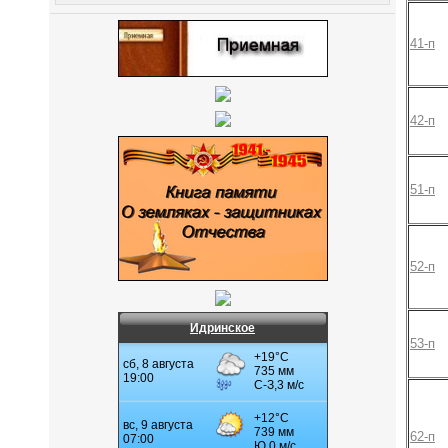
41-п
42-п
51-п
52-п
Идринское
53-п
62-п