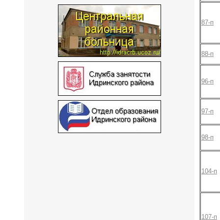
87-п
88-п
96-п
97-п
98-п
104-п
107-п