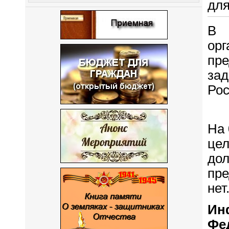
для
В 
ор
пр
за
Рос
На
цел
дол
пре
нет
Ин
Фе