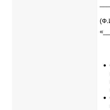
___
(Ф.
«__