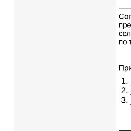
___
Сог
пре
сел
по 
Пр