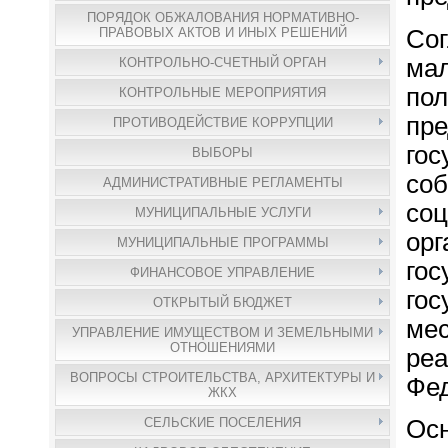
ПОРЯДОК ОБЖАЛОВАНИЯ НОРМАТИВНО-
Сог
ПРАВОВЫХ АКТОВ И ИНЫХ РЕШЕНИЙ
ма
КОНТРОЛЬНО-СЧЕТНЫЙ ОРГАН
по
КОНТРОЛЬНЫЕ МЕРОПРИЯТИЯ
пр
ПРОТИВОДЕЙСТВИЕ КОРРУПЦИИ
гос
ВЫБОРЫ
со
АДМИНИСТРАТИВНЫЕ РЕГЛАМЕНТЫ
соц
МУНИЦИПАЛЬНЫЕ УСЛУГИ
ор
МУНИЦИПАЛЬНЫЕ ПРОГРАММЫ
го
ФИНАНСОВОЕ УПРАВЛЕНИЕ
гос
ОТКРЫТЫЙ БЮДЖЕТ
ме
УПРАВЛЕНИЕ ИМУЩЕСТВОМ И ЗЕМЕЛЬНЫМИ
ОТНОШЕНИЯМИ
ре
ВОПРОСЫ СТРОИТЕЛЬСТВА, АРХИТЕКТУРЫ И
Фе
ЖКХ
Ос
СЕЛЬСКИЕ ПОСЕЛЕНИЯ