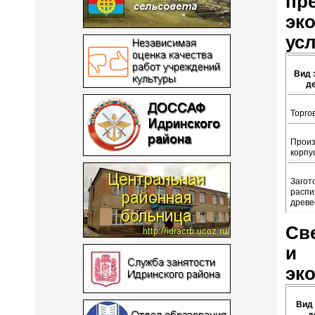
пр
эк
усл
Вид 
д
Торго
Произ
корпу
Загот
распи
древе
Св
и 
эко
Вид