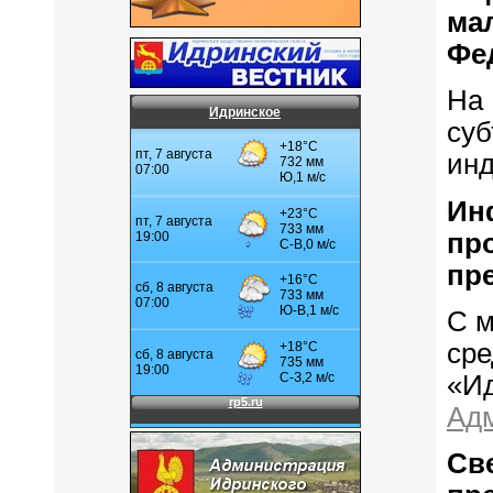
ма
Фе
На
Идринское
су
инд
Ин
п
пр
С м
ср
«Ид
Адм
Св