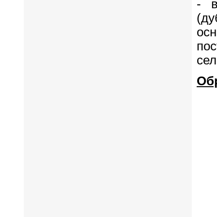
- 
(д
ос
по
сел
Об