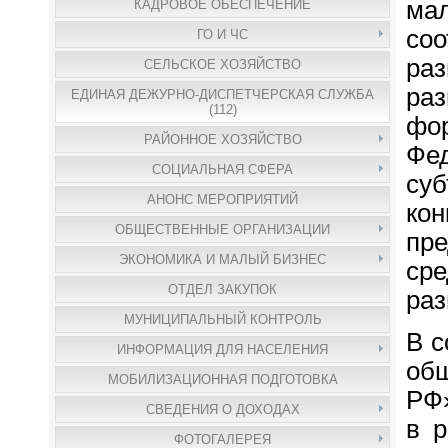
мал
КАДРОВОЕ ОБЕСПЕЧЕНИЕ
соо
ГО И ЧС
раз
СЕЛЬСКОЕ ХОЗЯЙСТВО
раз
ЕДИНАЯ ДЕЖУРНО-ДИСПЕТЧЕРСКАЯ СЛУЖБА
(112)
фо
РАЙОННОЕ ХОЗЯЙСТВО
Фе
СОЦИАЛЬНАЯ СФЕРА
су
АНОНС МЕРОПРИЯТИЙ
ко
ОБЩЕСТВЕННЫЕ ОРГАНИЗАЦИИ
пре
ЭКОНОМИКА И МАЛЫЙ БИЗНЕС
сре
ОТДЕЛ ЗАКУПОК
раз
МУНИЦИПАЛЬНЫЙ КОНТРОЛЬ
В с
ИНФОРМАЦИЯ ДЛЯ НАСЕЛЕНИЯ
общ
МОБИЛИЗАЦИОННАЯ ПОДГОТОВКА
РФ»
СВЕДЕНИЯ О ДОХОДАХ
в р
ФОТОГАЛЕРЕЯ