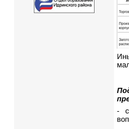
д
Торго
Произ
корпу
Загот
распи
Ин
мал
П
пр
- 
воп