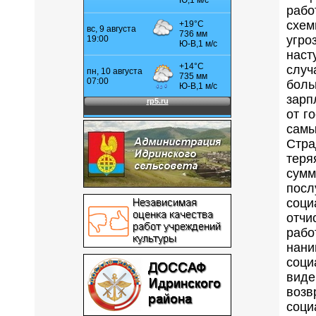
рабо
схем
угро
наст
случ
бол
зарп
от г
сам
Стр
тер
сум
пос
соц
отчи
рабо
нан
соц
вид
возв
со