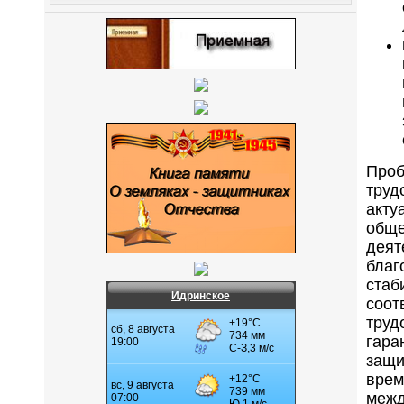
Пр
тру
акт
обще
деят
бла
ста
Идринское
соот
тру
га
защ
врем
ме