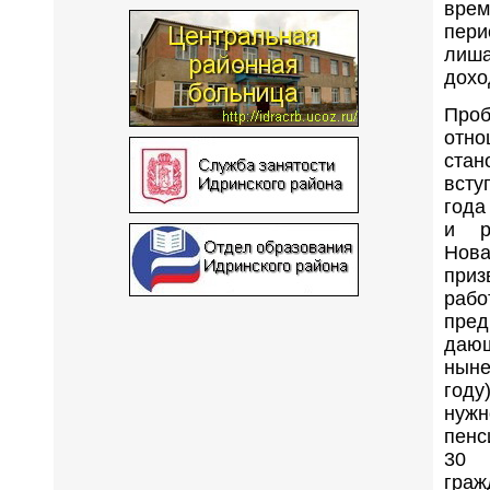
врем
пери
лиш
дохо
Проб
от
ста
всту
года
и р
Нов
приз
раб
пред
даю
ныне
году
нуж
пенс
30 
граж