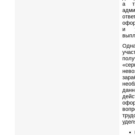
а т
адм
отв
офор
и у
выпл
Одна
уча
полу
«се
не
зар
необ
дан
дей
офор
во
тру
удел