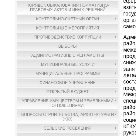
сфер
ПОРЯДОК ОБЖАЛОВАНИЯ НОРМАТИВНО-
взят
ПРАВОВЫХ АКТОВ И ИНЫХ РЕШЕНИЙ
госу
КОНТРОЛЬНО-СЧЕТНЫЙ ОРГАН
орга
само
КОНТРОЛЬНЫЕ МЕРОПРИЯТИЯ
Адм
ПРОТИВОДЕЙСТВИЕ КОРРУПЦИИ
ра
ВЫБОРЫ
меж
про
АДМИНИСТРАТИВНЫЕ РЕГЛАМЕНТЫ
сн
МУНИЦИПАЛЬНЫЕ УСЛУГИ
за
МУНИЦИПАЛЬНЫЕ ПРОГРАММЫ
лега
сос
ФИНАНСОВОЕ УПРАВЛЕНИЕ
пре
ОТКРЫТЫЙ БЮДЖЕТ
Межр
спе
УПРАВЛЕНИЕ ИМУЩЕСТВОМ И ЗЕМЕЛЬНЫМИ
ОТНОШЕНИЯМИ
рай
райо
ВОПРОСЫ СТРОИТЕЛЬСТВА, АРХИТЕКТУРЫ И
соц
ЖКХ
КГКУ
СЕЛЬСКИЕ ПОСЕЛЕНИЯ
рук