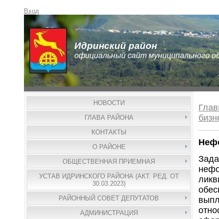
Вход
Идринский район
официальный сайт муниципального о
НОВОСТИ
Глав
бизн
ГЛАВА РАЙОНА
КОНТАКТЫ
Неф
О РАЙОНЕ
Зада
ОБЩЕСТВЕННАЯ ПРИЕМНАЯ
нефо
УСТАВ ИДРИНСКОГО РАЙОНА (АКТ. РЕД. ОТ
ликв
30.03.2023)
обес
РАЙОННЫЙ СОВЕТ ДЕПУТАТОВ
выпл
отно
АДМИНИСТРАЦИЯ