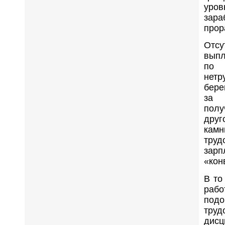
уро
зара
прор
Отс
выпл
п
нет
бере
за 
пол
дру
ка
тру
за
«кон
В то
раб
под
тру
дисц