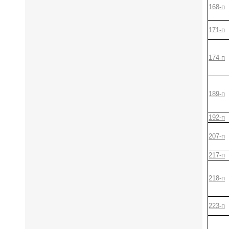
168-п
171-п
174-п
189-п
192-п
207-п
217-п
218-п
223-п