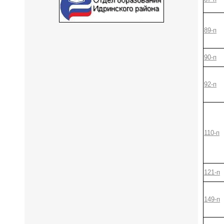
89-п
90-п
92-п
110-п
121-п
149-п