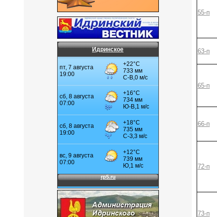
55-п
Идринское
63-п
65-п
66-п
72-п
73-п