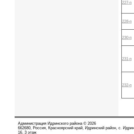
227-п
228-п
230-п
231-п
232-п
Администрация Идринского района © 2026
662680, Россия, Красноярский край, Идринский район, с. Идри
16, 3 этаж