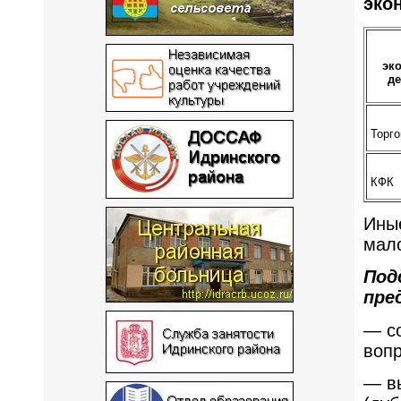
эко
эк
де
Торг
КФК
Иные
мало
Под
пре
— со
воп
— вы