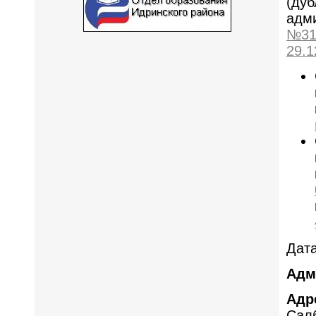
(дуб
адми
№31
29.1
Дата
Адм
Адр
Салб