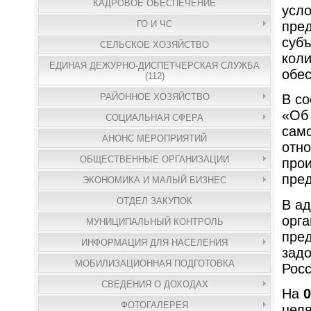
КАДРОВОЕ ОБЕСПЕЧЕНИЕ
усло
пред
ГО И ЧС
субъ
СЕЛЬСКОЕ ХОЗЯЙСТВО
коли
ЕДИНАЯ ДЕЖУРНО-ДИСПЕТЧЕРСКАЯ СЛУЖБА
обес
(112)
РАЙОННОЕ ХОЗЯЙСТВО
В со
«Об 
СОЦИАЛЬНАЯ СФЕРА
само
АНОНС МЕРОПРИЯТИЙ
отно
ОБЩЕСТВЕННЫЕ ОРГАНИЗАЦИИ
прои
пре
ЭКОНОМИКА И МАЛЫЙ БИЗНЕС
ОТДЕЛ ЗАКУПОК
В ад
орга
МУНИЦИПАЛЬНЫЙ КОНТРОЛЬ
пред
ИНФОРМАЦИЯ ДЛЯ НАСЕЛЕНИЯ
зад
МОБИЛИЗАЦИОННАЯ ПОДГОТОВКА
Росс
СВЕДЕНИЯ О ДОХОДАХ
На
0
ФОТОГАЛЕРЕЯ
целя