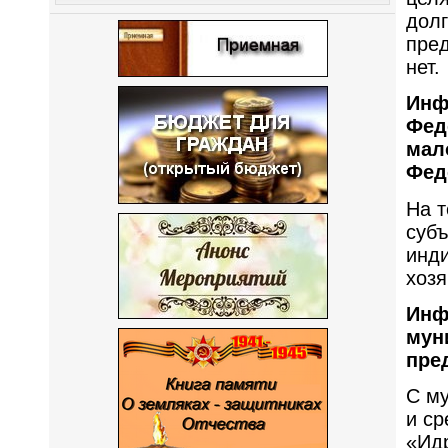
долг
пред
нет.
Инф
Фед
мал
Фед
На т
субъ
инд
хозя
Инф
мун
пре
С м
и с
«Ид