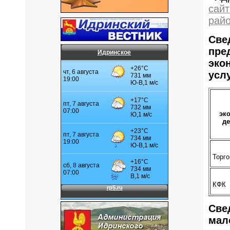
сай
рай
Све
пре
Идринское
эко
усл
эк
де
Торг
КФК
Све
мал