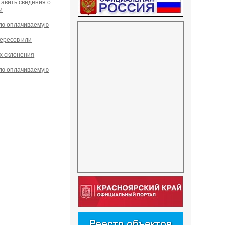
авить сведения о
и
ую оплачиваемую
ересов или
х склонения
ую оплачиваемую