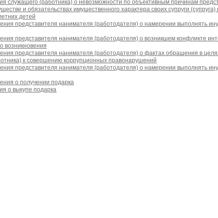
ия служащего (работника) о невозможности по объективным причинам предст
уществе и обязательствах имущественного характера своих супруги (супруга) 
етних детей
ения представителя нанимателя (работодателя) о намерении выполнять ин
ения представителя нанимателя (работодателя) о возникшем конфликте инт
го возникновения
ения представителя нанимателя (работодателя) о фактах обращения в целя
ботника) к совершению коррупционных правонарушений
ения представителя нанимателя (работодателя) о намерении выполнять ин
ения о получении подарка
ия о выкупе подарка