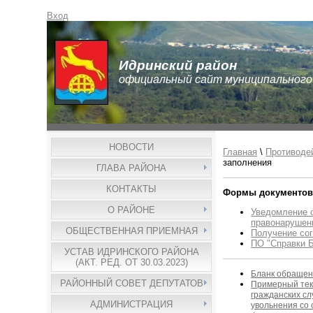
Вход
Идринский район
официальный сайт муниципального
НОВОСТИ
Главная
\
Противоде
заполнения
ГЛАВА РАЙОНА
КОНТАКТЫ
Формы документов,
О РАЙОНЕ
Уведомление 
правонарушен
ОБЩЕСТВЕННАЯ ПРИЕМНАЯ
Получение сог
ПО "Справки 
УСТАВ ИДРИНСКОГО РАЙОНА
(АКТ. РЕД. ОТ 30.03.2023)
Бланк обращен
РАЙОННЫЙ СОВЕТ ДЕПУТАТОВ
Примерный тек
гражданских сл
АДМИНИСТРАЦИЯ
увольнения со