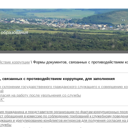
 образования
йствие коррупции
\
Формы документов, связанных с противодействием к
 связанных с противодействием коррупции, для заполнения
о склонении государственного гражданского служащего к совершению к
ий
ласия на работу после увольнения со службы
БК"
ия гражданина и представителя организации по фактам коррупционных про
ст обращения в комиссию по соблюдению требований к служебному поведен
ужащих и урегулированию конфликтов интересов для получения согласия на 
 службы