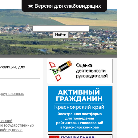
Версия для слабовидящих
оррупции, для
оррупционных
явлений
ию государственных
работу после