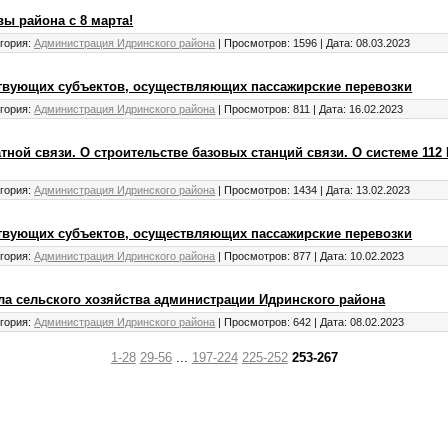
ы района с 8 марта!
гория:
Администрация Идринского района
|
Просмотров:
1596
|
Дата:
08.03.2023
вующих субъектов, осуществляющих пассажирские перевозки
гория:
Администрация Идринского района
|
Просмотров:
811
|
Дата:
16.02.2023
ной связи. О строительстве базовых станций связи. О системе 112
гория:
Администрация Идринского района
|
Просмотров:
1434
|
Дата:
13.02.2023
вующих субъектов, осуществляющих пассажирские перевозки
гория:
Администрация Идринского района
|
Просмотров:
877
|
Дата:
10.02.2023
а сельского хозяйства администрации Идринского района
гория:
Администрация Идринского района
|
Просмотров:
642
|
Дата:
08.02.2023
1-28
29-56
...
197-224
225-252
253-267