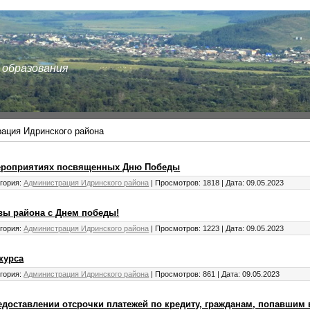
 образования
ация Идринского района
ероприятиях посвященных Дню Победы
гория:
Администрация Идринского района
|
Просмотров:
1818
|
Дата:
09.05.2023
вы района с Днем победы!
гория:
Администрация Идринского района
|
Просмотров:
1223
|
Дата:
09.05.2023
курса
гория:
Администрация Идринского района
|
Просмотров:
861
|
Дата:
09.05.2023
доставлении отсрочки платежей по кредиту, гражданам, попавшим 