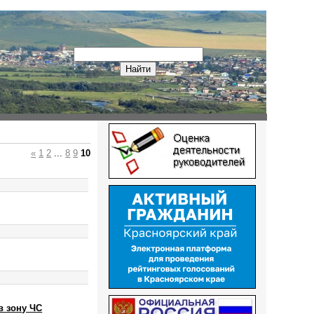
«
1
2
...
8
9
10
в зону ЧС