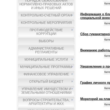
ПОРЯДОК ОБЖАЛОВАНИЯ
Кате
НОРМАТИВНО-ПРАВОВЫХ АКТОВ
И ИНЫХ РЕШЕНИЙ
Информация о бла
КОНТРОЛЬНО-СЧЕТНЫЙ ОРГАН
специальной воен
КОНТРОЛЬНЫЕ МЕРОПРИЯТИЯ
Кате
ПРОТИВОДЕЙСТВИЕ
КОРРУПЦИИ
Сбор гуманитарн
Кате
ВЫБОРЫ
АДМИНИСТРАТИВНЫЕ
Вниманию работо
РЕГЛАМЕНТЫ
Кате
МУНИЦИПАЛЬНЫЕ УСЛУГИ
Уведомление о пр
МУНИЦИПАЛЬНЫЕ ПРОГРАММЫ
Кате
ФИНАНСОВОЕ УПРАВЛЕНИЕ
ОТКРЫТЫЙ БЮДЖЕТ
График личного пр
Кате
УПРАВЛЕНИЕ ИМУЩЕСТВОМ И
ЗЕМЕЛЬНЫМИ ОТНОШЕНИЯМИ
Мораторий на пла
ВОПРОСЫ СТРОИТЕЛЬСТВА,
АРХИТЕКТУРЫ И ЖКХ
Кате