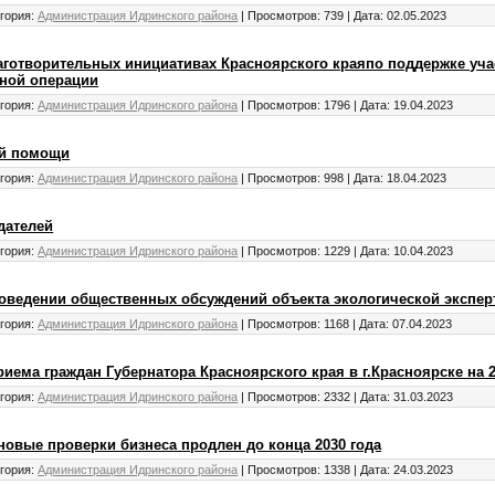
гория:
Администрация Идринского района
|
Просмотров:
739
|
Дата:
02.05.2023
готворительных инициативах Красноярского краяпо поддержке уча
ной операции
гория:
Администрация Идринского района
|
Просмотров:
1796
|
Дата:
19.04.2023
ой помощи
гория:
Администрация Идринского района
|
Просмотров:
998
|
Дата:
18.04.2023
дателей
гория:
Администрация Идринского района
|
Просмотров:
1229
|
Дата:
10.04.2023
оведении общественных обсуждений объекта экологической экспер
гория:
Администрация Идринского района
|
Просмотров:
1168
|
Дата:
07.04.2023
иема граждан Губернатора Красноярского края в г.Красноярске на 2
гория:
Администрация Идринского района
|
Просмотров:
2332
|
Дата:
31.03.2023
новые проверки бизнеса продлен до конца 2030 года
гория:
Администрация Идринского района
|
Просмотров:
1338
|
Дата:
24.03.2023