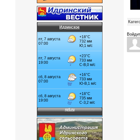
Катег
Идринское
Войдит